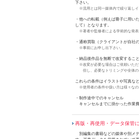
下さい。
※流用とは同一媒体内で繰り返しイ
・他への転載（例えば冊子に用いた
して）となります。
※著者や監修者による学術的な発表
・通称買取（クライアントが自社
※事前にお申し出下さい。
・納品後作品を無断で改変するこ
※改変が必要な場合はご依頼いただ
但し、必要なトリミングや全体の
これらの条件はイラストや写真な
※使用者の条件や扱い方は様々なの
・制作途中でのキャンセル
キャンセルまでに掛かった作業費
再版・再使用・データ保管
別編集の書籍などの媒体や別メデ